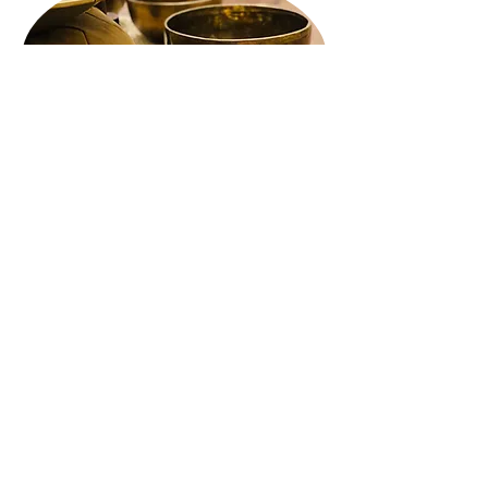
Académie sonore
Formations en bols chantants
Domaine de la Sauge
1588 Cudrefin
Suisse
Conditions générales
Certains illustrations artistiques
créée avec l'aide de l'IA
Contact