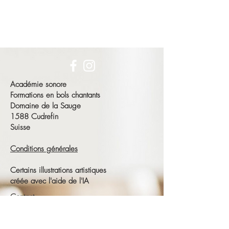
Académie sonore
Formations en bols chantants
Domaine de la Sauge
1588 Cudrefin
Suisse
Conditions générales
Certains illustrations artistiques
créée avec l'aide de l'IA
Contact
François Schneeberger
Tél :
+41 79 686 23 15