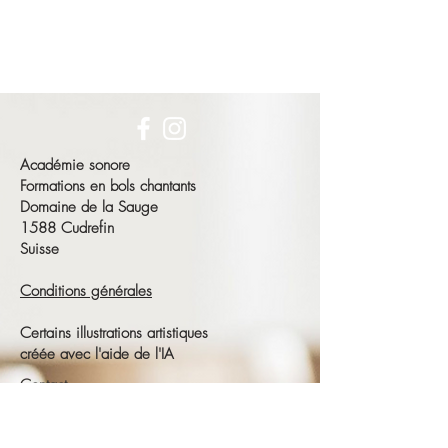
Académie sonore
Formations en bols chantants
Domaine de la Sauge
1588 Cudrefin
Suisse
Conditions générales
Certains illustrations artistiques
créée avec l'aide de l'IA
Contact
François Schneeberger
Tél :
+41 79 686 23 15