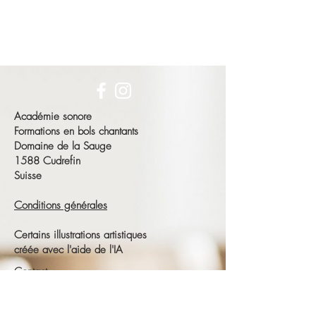
Académie sonore
Formations en bols chantants
Domaine de la Sauge
1588 Cudrefin
Suisse
Conditions générales
Certains illustrations artistiques
créée avec l'aide de l'IA
Contact
François Schneeberger
Tél :
+41 79 686 23 15