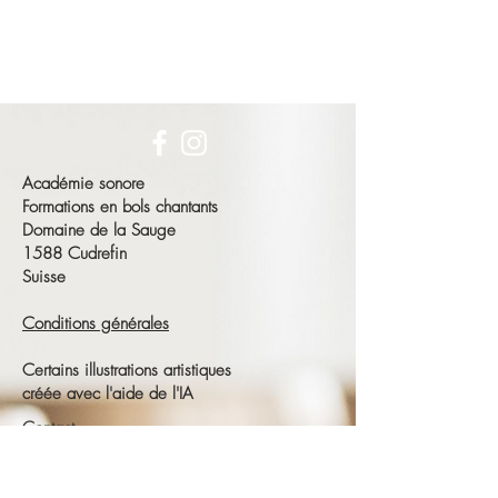
Académie sonore
Formations en bols chantants
Domaine de la Sauge
1588 Cudrefin
Suisse
Conditions générales
Certains illustrations artistiques
créée avec l'aide de l'IA
Contact
François Schneeberger
Tél :
+41 79 686 23 15