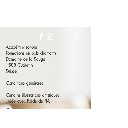
Académie sonore
Formations en bols chantants
Domaine de la Sauge
1588 Cudrefin
Suisse
Conditions générales
Certains illustrations artistiques
créée avec l'aide de l'IA
Contact
François Schneeberger
Tél :
+41 79 686 23 15