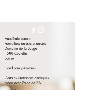
Académie sonore
Formations en bols chantants
Domaine de la Sauge
1588 Cudrefin
Suisse
Conditions générales
Certains illustrations artistiques
créée avec l'aide de l'IA
Contact
François Schneeberger
Tél :
+41 79 686 23 15