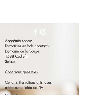
Académie sonore
Formations en bols chantants
Domaine de la Sauge
1588 Cudrefin
Suisse
Conditions générales
Certains illustrations artistiques
créée avec l'aide de l'IA
Contact
François Schneeberger
Tél :
+41 79 686 23 15