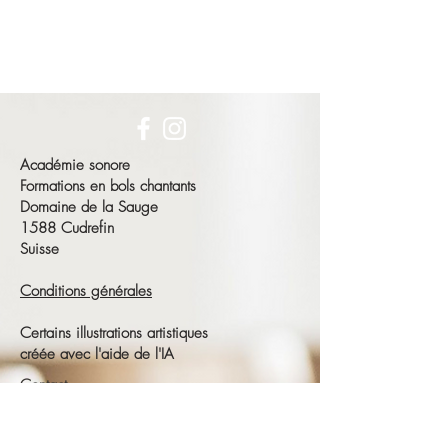
Académie sonore
Formations en bols chantants
Domaine de la Sauge
1588 Cudrefin
Suisse
Conditions générales
Certains illustrations artistiques
créée avec l'aide de l'IA
Contact
François Schneeberger
Tél :
+41 79 686 23 15