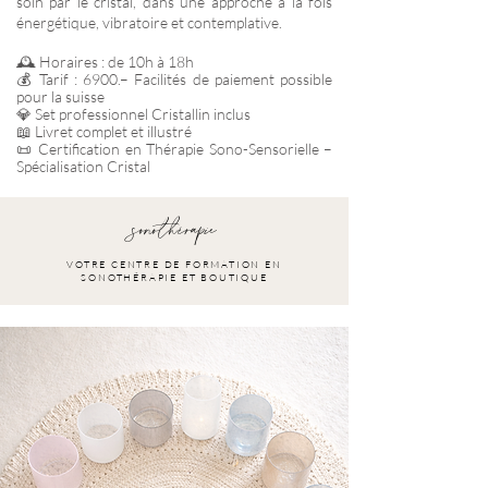
soin par le cristal, dans une approche à la fois
énergétique, vibratoire et contemplative.
🕰️ Horaires : de 10h à 18h
💰 Tarif : 6900.– Facilités de paiement possible
pour la suisse
💎 Set professionnel Cristallin inclus
📖 Livret complet et illustré
📜 Certification en Thérapie Sono-Sensorielle –
Spécialisation Cristal
sonothérapie
VOTRE CENTRE DE FORMATION EN
SONOTHÉRAPIE ET BOUTIQUE