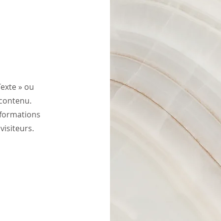
Texte » ou
 contenu.
nformations
visiteurs.