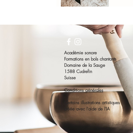
Académie sonore
Formations en bols chantants
Domaine de la Sauge
1588 Cudrefin
Suisse
Conditions générales
Certains illustrations artistiques
créée avec l'aide de l'IA