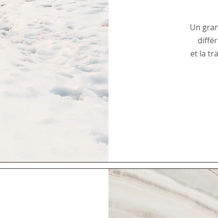
Un gran
diffé
et la t