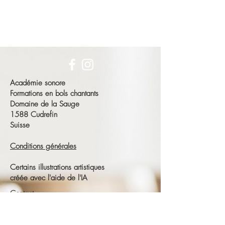
Académie sonore
Formations en bols chantants
Domaine de la Sauge
1588 Cudrefin
Suisse
Conditions générales
Certains illustrations artistiques
créée avec l'aide de l'IA
Contact
François Schneeberger
Tél :
+41 79 686 23 15