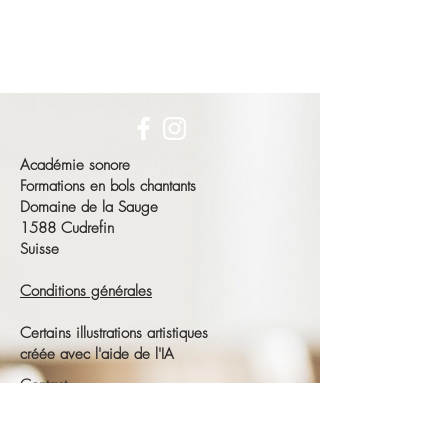
Académie sonore
Formations en bols chantants
Domaine de la Sauge
1588 Cudrefin
Suisse
Conditions générales
Certains illustrations artistiques
créée avec l'aide de l'IA
Contact
François Schneeberger
Tél :
+41 79 686 23 15