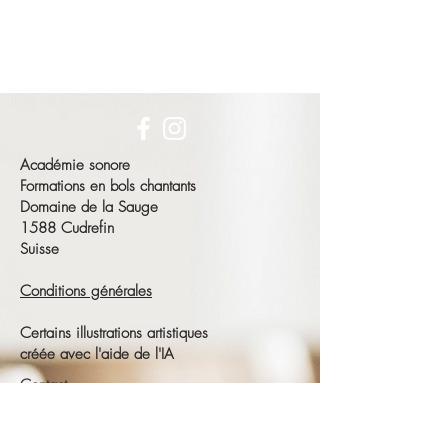
Académie sonore
Formations en bols chantants
Domaine de la Sauge
1588 Cudrefin
Suisse
Conditions générales
Certains illustrations artistiques
créée avec l'aide de l'IA
Contact
François Schneeberger
Tél :
+41 79 686 23 15