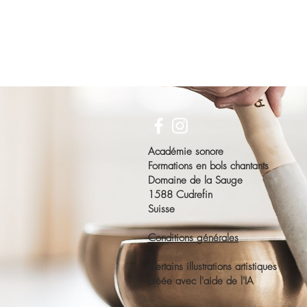
Académie sonore
Formations en bols chantants
Domaine de la Sauge
1588 Cudrefin
Suisse
Conditions générales
Certains illustrations artistiques
créée avec l'aide de l'IA