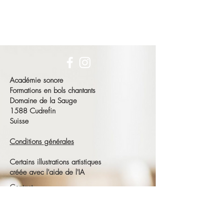
Académie sonore
Formations en bols chantants
Domaine de la Sauge
1588 Cudrefin
Suisse
Conditions générales
Certains illustrations artistiques
créée avec l'aide de l'IA
Contact
François Schneeberger
Tél :
+41 79 686 23 15