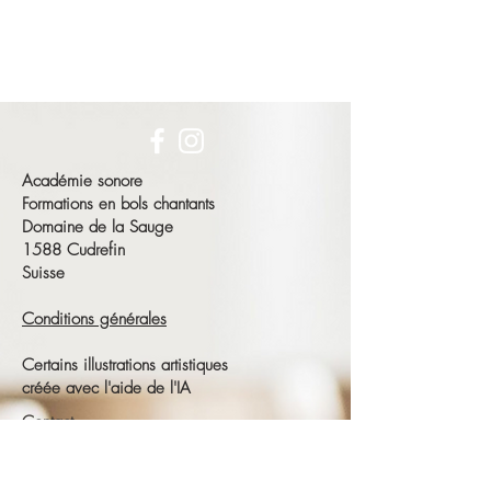
Académie sonore
Formations en bols chantants
Domaine de la Sauge
1588 Cudrefin
Suisse
Conditions générales
Certains illustrations artistiques
créée avec l'aide de l'IA
Contact
François Schneeberger
Tél :
+41 79 686 23 15