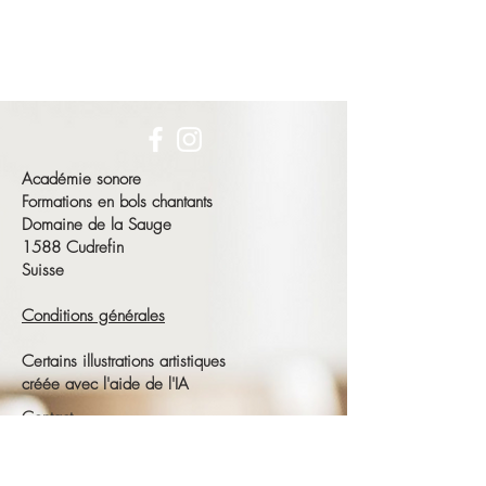
Académie sonore
Formations en bols chantants
Domaine de la Sauge
1588 Cudrefin
Suisse
Conditions générales
Certains illustrations artistiques
créée avec l'aide de l'IA
Contact
François Schneeberger
Tél :
+41 79 686 23 15