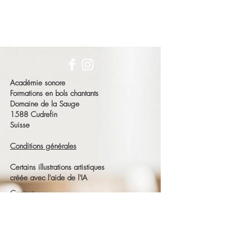
Académie sonore
Formations en bols chantants
Domaine de la Sauge
1588 Cudrefin
Suisse
Conditions générales
Certains illustrations artistiques
créée avec l'aide de l'IA
Contact
François Schneeberger
Tél :
+41 79 686 23 15