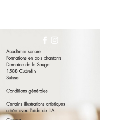
Académie sonore
Formations en bols chantants
Domaine de la Sauge
1588 Cudrefin
Suisse
Conditions générales
Certains illustrations artistiques
créée avec l'aide de l'IA
Contact
François Schneeberger
Tél :
+41 79 686 23 15