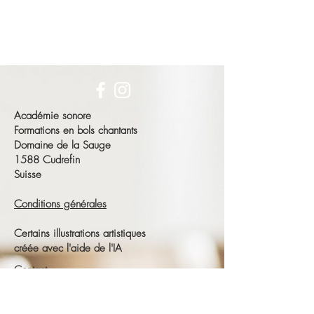
Académie sonore
Formations en bols chantants
Domaine de la Sauge
1588 Cudrefin
Suisse
Conditions générales
Certains illustrations artistiques
créée avec l'aide de l'IA
Contact
François Schneeberger
Tél :
+41 79 686 23 15