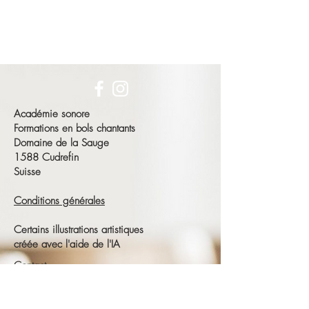
Académie sonore
Formations en bols chantants
Domaine de la Sauge
1588 Cudrefin
Suisse
Conditions générales
Certains illustrations artistiques
créée avec l'aide de l'IA
Contact
François Schneeberger
Tél :
+41 79 686 23 15