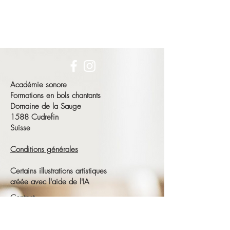
Académie sonore
Formations en bols chantants
Domaine de la Sauge
1588 Cudrefin
Suisse
Conditions générales
Certains illustrations artistiques
créée avec l'aide de l'IA
Contact
François Schneeberger
Tél :
+41 79 686 23 15