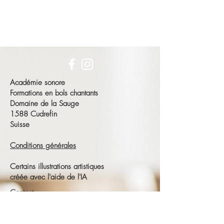
Académie sonore
Formations en bols chantants
Domaine de la Sauge
1588 Cudrefin
Suisse
Conditions générales
Certains illustrations artistiques
créée avec l'aide de l'IA
Contact
François Schneeberger
Tél :
+41 79 686 23 15