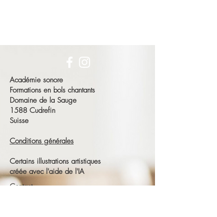
Académie sonore
Formations en bols chantants
Domaine de la Sauge
1588 Cudrefin
Suisse
Conditions générales
Certains illustrations artistiques
créée avec l'aide de l'IA
Contact
François Schneeberger
Tél :
+41 79 686 23 15