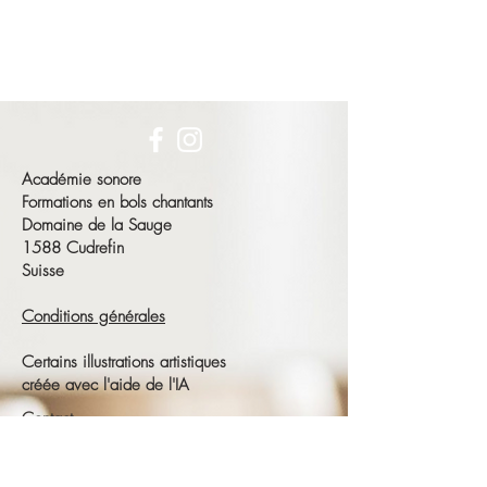
Académie sonore
Formations en bols chantants
Domaine de la Sauge
1588 Cudrefin
Suisse
Conditions générales
Certains illustrations artistiques
créée avec l'aide de l'IA
Contact
François Schneeberger
Tél :
+41 79 686 23 15