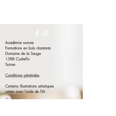
Académie sonore
Formations en bols chantants
Domaine de la Sauge
1588 Cudrefin
Suisse
Conditions générales
Certains illustrations artistiques
créée avec l'aide de l'IA
Contact
François Schneeberger
Tél :
+41 79 686 23 15