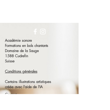
Académie sonore
Formations en bols chantants
Domaine de la Sauge
1588 Cudrefin
Suisse
Conditions générales
Certains illustrations artistiques
créée avec l'aide de l'IA
Contact
François Schneeberger
Tél :
+41 79 686 23 15