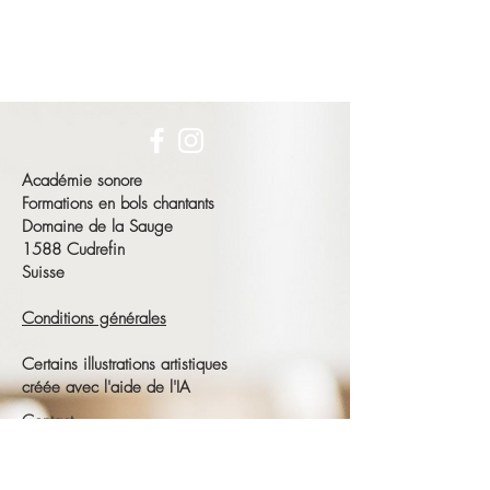
Académie sonore
Formations en bols chantants
Domaine de la Sauge
1588 Cudrefin
Suisse
Conditions générales
Certains illustrations artistiques
créée avec l'aide de l'IA
Contact
François Schneeberger
Tél :
+41 79 686 23 15