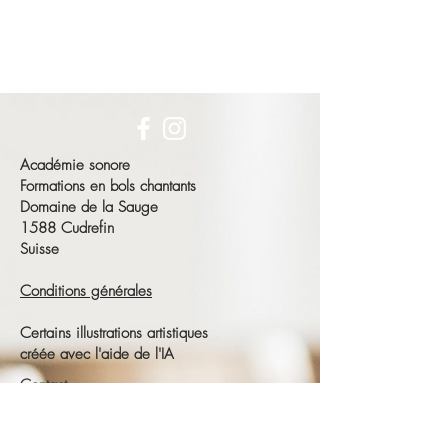
Académie sonore
Formations en bols chantants
Domaine de la Sauge
1588 Cudrefin
Suisse
Conditions générales
Certains illustrations artistiques
créée avec l'aide de l'IA
Contact
François Schneeberger
Tél :
+41 79 686 23 15