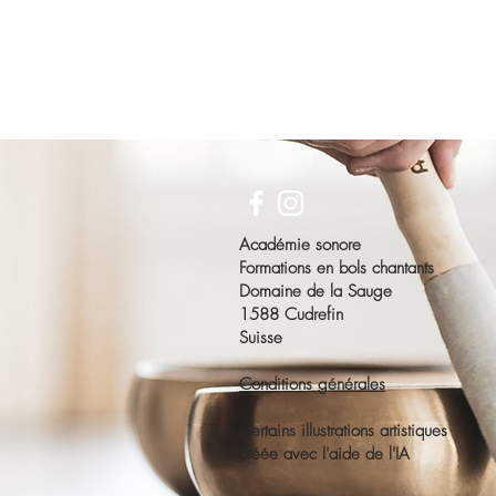
Académie sonore
Formations en bols chantants
Domaine de la Sauge
1588 Cudrefin
Suisse
Conditions générales
Certains illustrations artistiques
créée avec l'aide de l'IA