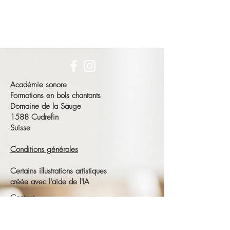
Académie sonore
Formations en bols chantants
Domaine de la Sauge
1588 Cudrefin
Suisse
Conditions générales
Certains illustrations artistiques
créée avec l'aide de l'IA
Contact
François Schneeberger
Tél :
+41 79 686 23 15