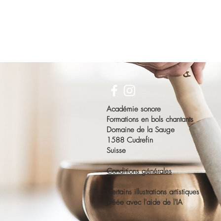
Académie sonore
Formations en bols chantants
Domaine de la Sauge
1588 Cudrefin
Suisse
Conditions générales
Certains illustrations artistiques
créée avec l'aide de l'IA