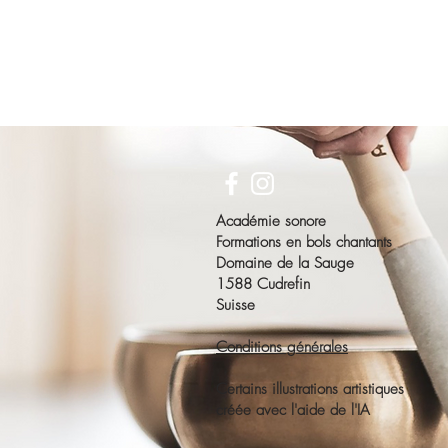
Académie sonore
Formations en bols chantants
Domaine de la Sauge
1588 Cudrefin
Suisse
Conditions générales
Certains illustrations artistiques
créée avec l'aide de l'IA