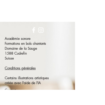
Académie sonore
Formations en bols chantants
Domaine de la Sauge
1588 Cudrefin
Suisse
Conditions générales
Certains illustrations artistiques
créée avec l'aide de l'IA
Contact
François Schneeberger
Tél :
+41 79 686 23 15