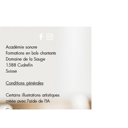
Académie sonore
Formations en bols chantants
Domaine de la Sauge
1588 Cudrefin
Suisse
Conditions générales
Certains illustrations artistiques
créée avec l'aide de l'IA
Contact
François Schneeberger
Tél :
+41 79 686 23 15