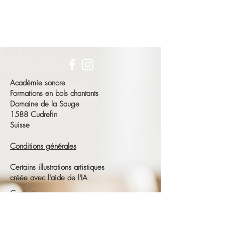
Académie sonore
Formations en bols chantants
Domaine de la Sauge
1588 Cudrefin
Suisse
Conditions générales
Certains illustrations artistiques
créée avec l'aide de l'IA
Contact
François Schneeberger
Tél :
+41 79 686 23 15