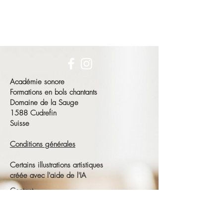
Académie sonore
Formations en bols chantants
Domaine de la Sauge
1588 Cudrefin
Suisse
Conditions générales
Certains illustrations artistiques
créée avec l'aide de l'IA
Contact
François Schneeberger
Tél :
+41 79 686 23 15