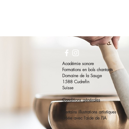
Académie sonore
Formations en bols chantants
Domaine de la Sauge
1588 Cudrefin
Suisse
Conditions générales
Certains illustrations artistiques
créée avec l'aide de l'IA