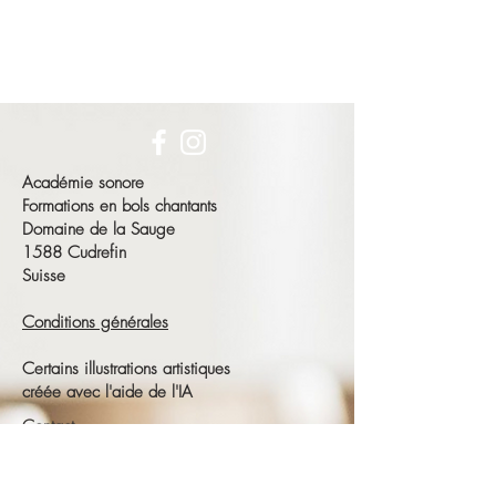
Académie sonore
Formations en bols chantants
Domaine de la Sauge
1588 Cudrefin
Suisse
Conditions générales
Certains illustrations artistiques
créée avec l'aide de l'IA
Contact
François Schneeberger
Tél :
+41 79 686 23 15