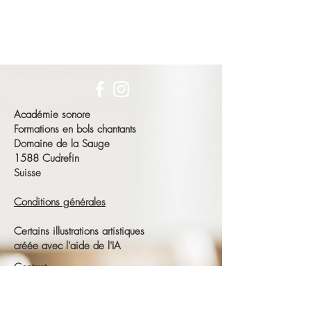
Académie sonore
Formations en bols chantants
Domaine de la Sauge
1588 Cudrefin
Suisse
Conditions générales
Certains illustrations artistiques
créée avec l'aide de l'IA
Contact
François Schneeberger
Tél :
+41 79 686 23 15