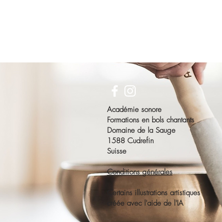
Académie sonore
Formations en bols chantants
Domaine de la Sauge
1588 Cudrefin
Suisse
Conditions générales
Certains illustrations artistiques
créée avec l'aide de l'IA