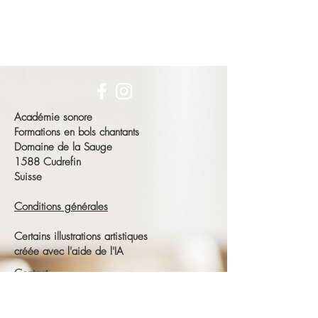
Académie sonore
Formations en bols chantants
Domaine de la Sauge
1588 Cudrefin
Suisse
Conditions générales
Certains illustrations artistiques
créée avec l'aide de l'IA
Contact
François Schneeberger
Tél :
+41 79 686 23 15