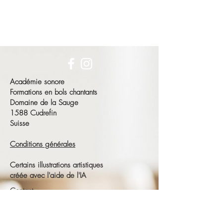
Académie sonore
Formations en bols chantants
Domaine de la Sauge
1588 Cudrefin
Suisse
Conditions générales
Certains illustrations artistiques
créée avec l'aide de l'IA
Contact
François Schneeberger
Tél :
+41 79 686 23 15