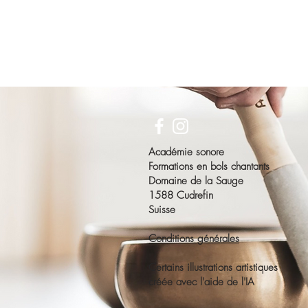
Académie sonore
Formations en bols chantants
Domaine de la Sauge
1588 Cudrefin
Suisse
Conditions générales
Certains illustrations artistiques
créée avec l'aide de l'IA