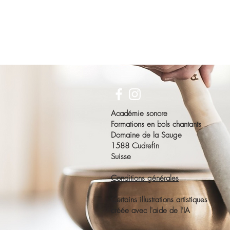
Académie sonore
Formations en bols chantants
Domaine de la Sauge
1588 Cudrefin
Suisse
Conditions générales
Certains illustrations artistiques
créée avec l'aide de l'IA