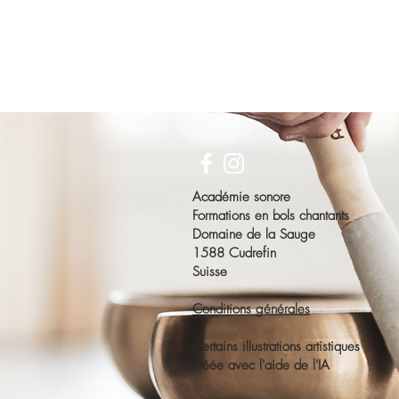
Académie sonore
Formations en bols chantants
Domaine de la Sauge
1588 Cudrefin
Suisse
Conditions générales
Certains illustrations artistiques
créée avec l'aide de l'IA