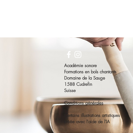
Académie sonore
Formations en bols chantants
Domaine de la Sauge
1588 Cudrefin
Suisse
Conditions générales
Certains illustrations artistiques
créée avec l'aide de l'IA