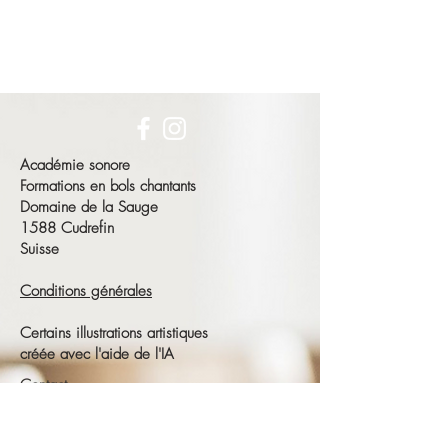
Académie sonore
Formations en bols chantants
Domaine de la Sauge
1588 Cudrefin
Suisse
Conditions générales
Certains illustrations artistiques
créée avec l'aide de l'IA
Contact
François Schneeberger
Tél :
+41 79 686 23 15