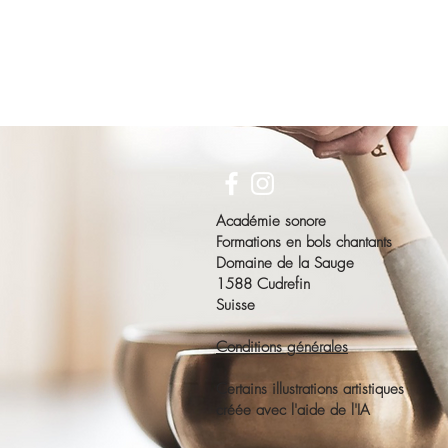
Académie sonore
Formations en bols chantants
Domaine de la Sauge
1588 Cudrefin
Suisse
Conditions générales
Certains illustrations artistiques
créée avec l'aide de l'IA